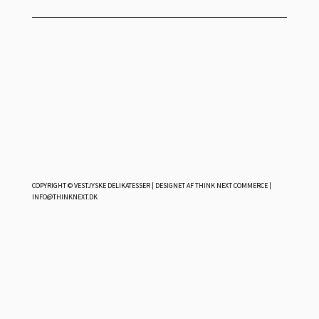
COPYRIGHT © VESTJYSKE DELIKATESSER | DESIGNET AF
THINK NEXT COMMERCE
|
INFO@THINKNEXT.DK