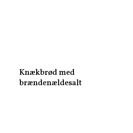
Knækbrød med
brændenældesalt