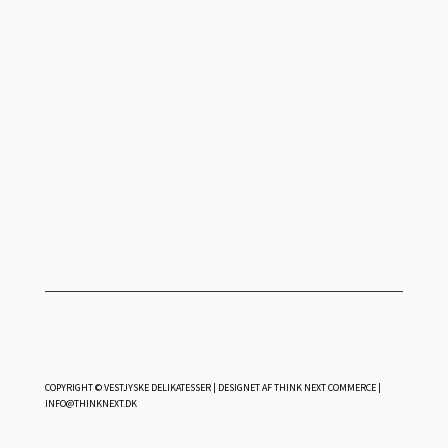
COPYRIGHT © VESTJYSKE DELIKATESSER | DESIGNET AF
THINK NEXT COMMERCE
|
INFO@THINKNEXT.DK