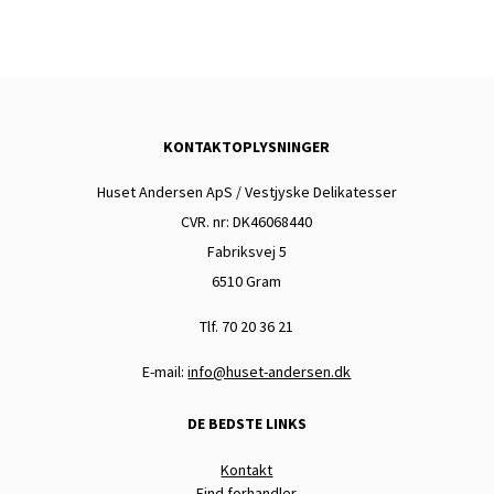
KONTAKTOPLYSNINGER
Huset Andersen ApS / Vestjyske Delikatesser
CVR. nr: DK
46068440
Fabriksvej 5
6510 Gram
Tlf. 70 20 36 21
E-mail:
info@huset-andersen.dk
DE BEDSTE LINKS
Kontakt
Find forhandler