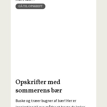
GÅ TIL OPSKRIFT
Opskrifter med
sommerens bær
Buske og træer bugner af bær! Her er
inspiration til nye måder at bruge de lækre,