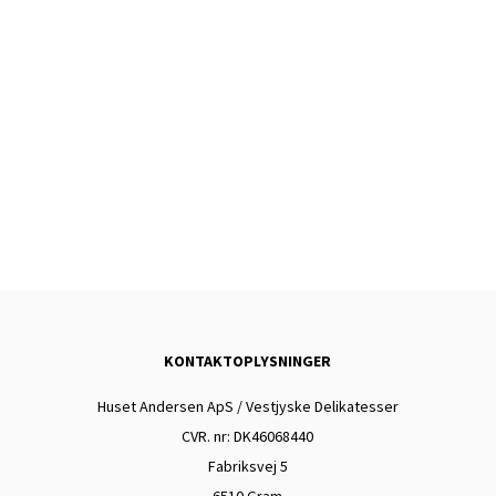
TILFØJ TIL KURV
TILFØJ TIL KURV
TILFØJ TIL KURV
KONTAKTOPLYSNINGER
Huset Andersen ApS / Vestjyske Delikatesser
CVR. nr: DK
46068440
Fabriksvej 5
6510 Gram