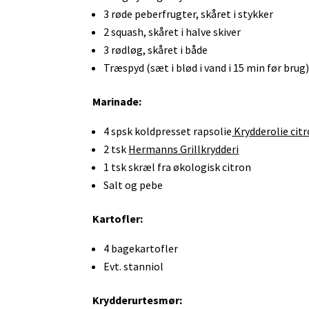
3 røde peberfrugter, skåret i stykker
2 squash, skåret i halve skiver
3 rødløg, skåret i både
Træspyd (sæt i blød i vand i 15 min før brug
Marinade:
4 spsk koldpresset rapsolie
Krydderolie cit
2 tsk
Hermanns Grillkrydderi
1 tsk skræl fra økologisk citron
Salt og pebe
Kartofler:
4 bagekartofler
Evt. stanniol
Krydderurtesmør: