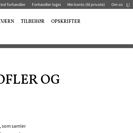
Find forhandler
Forhandler login
Min konto (til private)
Om os
KVÆRN
TILBEHØR
OPSKRIFTER
OFLER OG
t, som samler