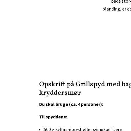
både stor
blanding, er 
Opskrift på Grillspyd med bag
kryddersmør
Du skal bruge (ca. 4 personer):
Til spyddene:
500 g kyllingebryst eller svinekød i tern