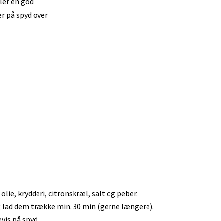
ler en god
r på spyd over
lie, krydderi, citronskræl, salt og peber.
 lad dem trække min. 30 min (gerne længere).
vis på spyd.