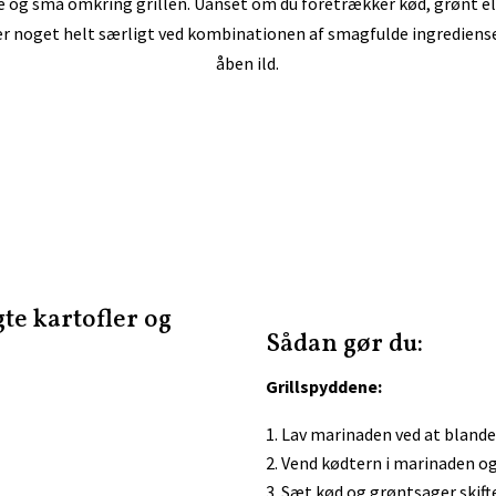
e og små omkring grillen. Uanset om du foretrækker kød, grønt el
der noget helt særligt ved kombinationen af smagfulde ingrediense
åben ild.
te kartofler og
Sådan gør du:
Grillspyddene:
Lav marinaden ved at blande o
Vend kødtern i marinaden og
Sæt kød og grøntsager skifte