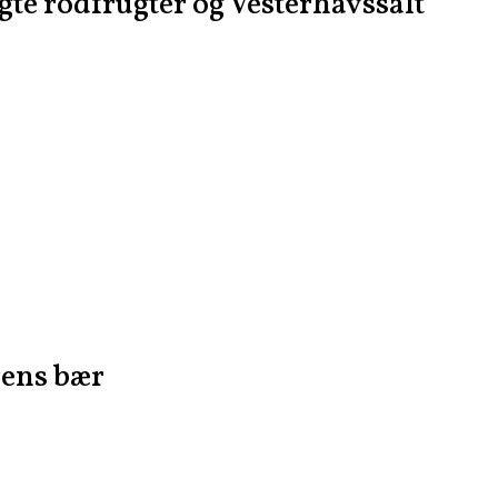
te rodfrugter og Vesterhavssalt
ens bær