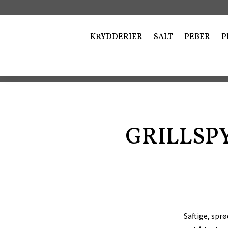
KRYDDERIER
SALT
PEBER
P
GRILLSP
Saftige, spr