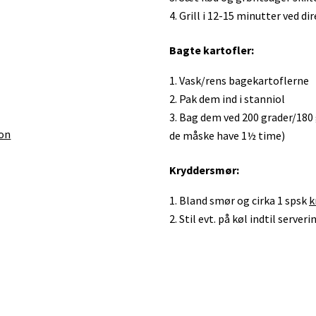
Grill i 12-15 minutter ved di
Bagte kartofler:
)
Vask/rens bagekartoflerne
Pak dem ind i stanniol
Bag dem ved 200 grader/180 gr
ron
de måske have 1½ time)
Kryddersmør:
Bland smør og cirka 1 spsk
k
Stil evt. på køl indtil serveri