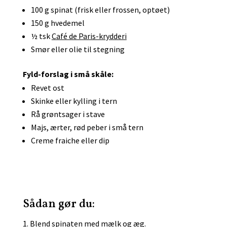
100 g spinat (frisk eller frossen, optøet)
150 g hvedemel
½ tsk
Café de Paris-krydderi
Smør eller olie til stegning
Fyld-forslag i små skåle:
Revet ost
Skinke eller kylling i tern
Rå grøntsager i stave
Majs, ærter, rød peber i små tern
Creme fraiche eller dip
Sådan gør du:
Blend spinaten med mælk og æg.