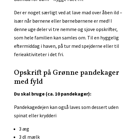
Der er noget særligt ved at lave mad over åben ild –
især når børnene eller børnebørnene er med! I
denne uge deler vi tre nemme og sjove opskrifter,
som hele familien kan samles om. Til en hyggelig
eftermiddag i haven, på tur med spejderne eller til
ferieaktiviteter i det fri.
Opskrift på Grønne pandekager
med fyld
Du skal bruge (ca. 10 pandekager):
Pandekagedejen kan også laves som dessert uden
spinat eller krydderi
3 æg
3 dl mælk