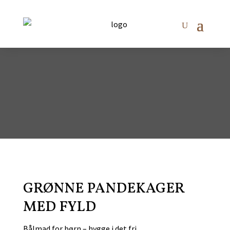
GRØNNE PANDEKAGER
MED FYLD
Bålmad for børn – hygge i det fri.