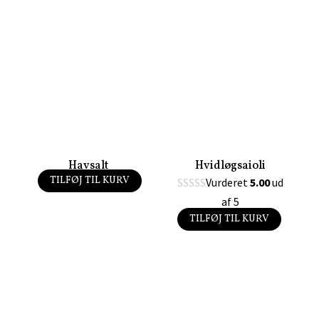
Havsalt
Hvidløgsaioli
TILFØJ TIL KURV
Vurderet
5.00
ud
40,00
kr.
af 5
TILFØJ TIL KURV
50,00
kr.