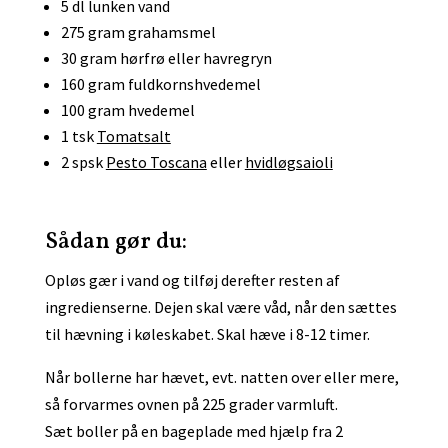
5 dl lunken vand
275 gram grahamsmel
30 gram hørfrø eller havregryn
160 gram fuldkornshvedemel
100 gram hvedemel
1 tsk
Tomatsalt
2 spsk
Pesto Toscana
eller
hvidløgsaioli
Sådan gør du:
Opløs gær i vand og tilføj derefter resten af
ingredienserne. Dejen skal være våd, når den sættes
til hævning i køleskabet. Skal hæve i 8-12 timer.
Når bollerne har hævet, evt. natten over eller mere,
så forvarmes ovnen på 225 grader varmluft.
Sæt boller på en bageplade med hjælp fra 2