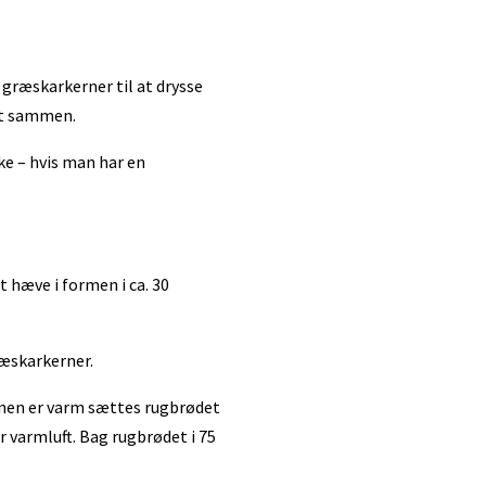
 græskarkerner til at drysse
odt sammen.
e – hvis man har en
 hæve i formen i ca. 30
ræskarkerner.
ovnen er varm sættes rugbrødet
 varmluft. Bag rugbrødet i 75