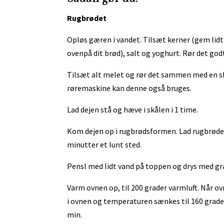
Rugbrødet
Opløs gæren i vandet. Tilsæt kerner (gem lidt
ovenpå dit brød), salt og yoghurt. Rør det g
Tilsæt alt melet og rør det sammen med en sk
røremaskine kan denne også bruges.
Lad dejen stå og hæve i skålen i 1 time.
Kom dejen op i rugbrødsformen. Lad rugbrødet
minutter et lunt sted.
Pensl med lidt vand på toppen og drys med g
Varm ovnen op, til 200 grader varmluft. Når 
i ovnen og temperaturen sænkes til 160 grader
min.