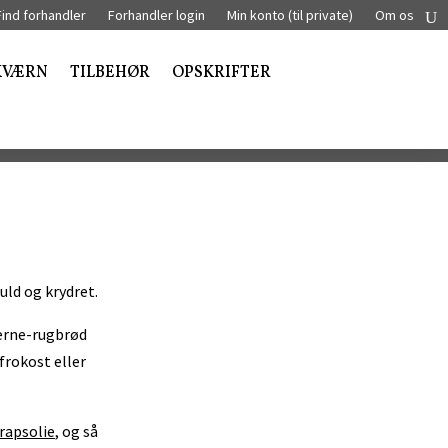
Find forhandler
Forhandler login
Min konto (til private)
Om os
KVÆRN
TILBEHØR
OPSKRIFTER
uld og krydret.
kerne-rugbrød
frokost eller
rapsolie
, og så