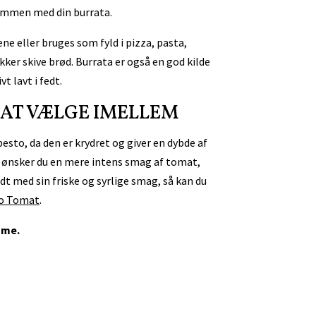
sammen med din burrata.
ene eller bruges som fyld i pizza, pasta,
kker skive brød. Burrata er også en god kilde
t lavt i fedt.
 AT VÆLGE IMELLEM
esto, da den er krydret og giver en dybde af
 ønsker du en mere intens smag af tomat,
t med sin friske og syrlige smag, så kan du
o Tomat
.
mme.