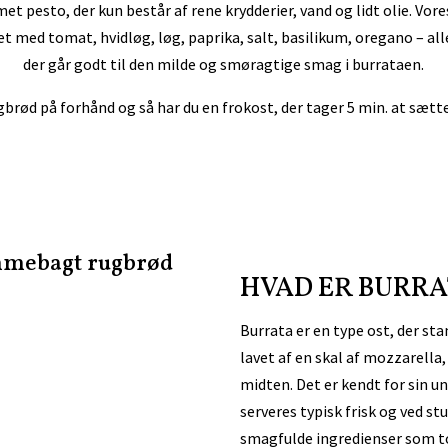
met pesto, der kun består af rene krydderier, vand og lidt olie. Vor
avet med tomat,
hvidløg, løg, paprika, salt, basilikum, oregano – all
der går godt til den milde og smøragtige smag i burrataen.
gbrød på forhånd og så har du en frokost, der tager 5 min. at sæ
mmebagt rugbrød
HVAD ER BURRA
Burrata er en type ost, der sta
lavet af en skal af mozzarella,
midten. Det er kendt for sin u
serveres typisk frisk og ved 
smagfulde ingredienser som to