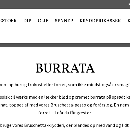
ESTOER
DIP
OLIE
SENNEP
KRYDDERIKASSER
BURRATA
nem og hurtig frokost eller forret, som ikke mindst også er smagf
lassisk til værks med en lækker blød og cremet burrata på sprødt 
inat, toppet af med vores
Bruschetta
-pesto og forårsløg. En nem 
forret til når du får gæster.
t bruge vores Bruschetta-krydderi, der blandes op med vand og lidt