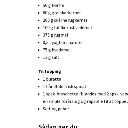
50 g hørfrø
60 g græskarkerner
200 g skårne rugkerner
100
g fuldkornshvedemel
375 g rugmel
0,5 l yoghurt naturel
75 g hvedemel
12 g salt
Til topping
1 buratta
1 håndfuld frisk spinat
1 spsk.
bruschetta
(blandes med 2 spsk. vand
en smule forårsløg og rapsolie til at toppe
Salt og peber
Sådan gør du: