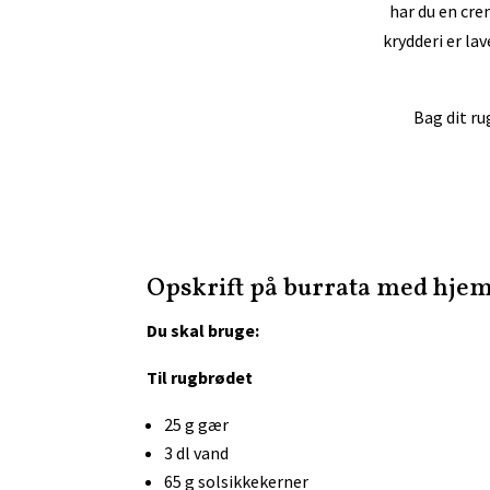
har du en cre
krydderi er l
Bag dit ru
Opskrift på burrata med hje
Du skal bruge:
Til rugbrødet
25
g gær
3 dl vand
65 g solsikkekerner