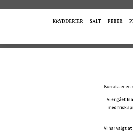
KRYDDERIER
SALT
PEBER
P
Burrata er en 
Vi er gået k
med frisk sp
Vi har valgt a