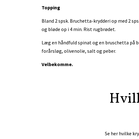
Topping
Bland 2 spsk. Bruchetta-krydderi op med 2 spsk
og bløde op i 4 min. Rist rugbrødet.
Læg en håndfuld spinat og en bruschetta på b
forårsløg, olivenolie, salt og peber.
Velbekomme.
Hvil
Se her hvilke kr