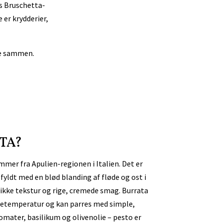
es Bruschetta-
e er krydderier,
tte sammen.
TA?
mmer fra Apulien-regionen i Italien. Det er
 fyldt med en blød blanding af fløde og ost i
nikke tekstur og rige, cremede smag. Burrata
stuetemperatur og kan parres med simple,
mater, basilikum og olivenolie – pesto er