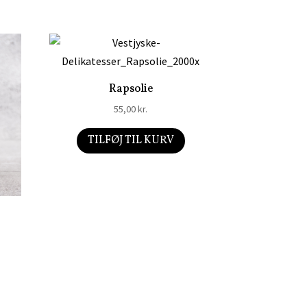
Rapsolie
55,00
kr.
TILFØJ TIL KURV