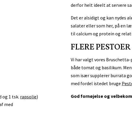
derfor helt ideelt at servere 
Det er alsidigt og kan nydes al
salater eller som her, på en læ
til calcium og protein og relativ
FLERE PESTOER
Vi har valgt vores Bruschetta-p
både tomat og basilikum. Men
som især supplerer burrata god
med fordel istedet bruge
Pest
God fornøjelse og velbeko
 og 1 tsk.
rapsolie
)
 af med