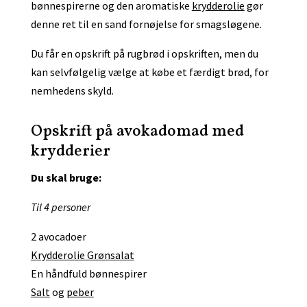
bønnespirerne og den aromatiske
krydderolie
gør
denne ret til en sand fornøjelse for smagsløgene.
Du får en opskrift på rugbrød i opskriften, men du
kan selvfølgelig vælge at købe et færdigt brød, for
nemhedens skyld.
Opskrift på avokadomad med
krydderier
Du skal bruge:
Til 4 personer
2 avocadoer
Krydderolie Grønsalat
En håndfuld bønnespirer
Salt
og
peber