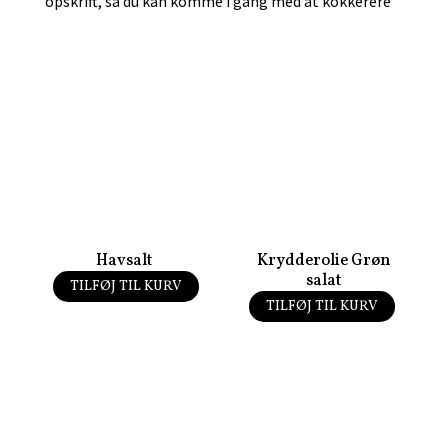
opskrift, så du kan komme i gang med at kokkerere
Havsalt
Krydderolie Grøn
salat
TILFØJ TIL KURV
40,00
kr.
TILFØJ TIL KURV
55,00
kr.