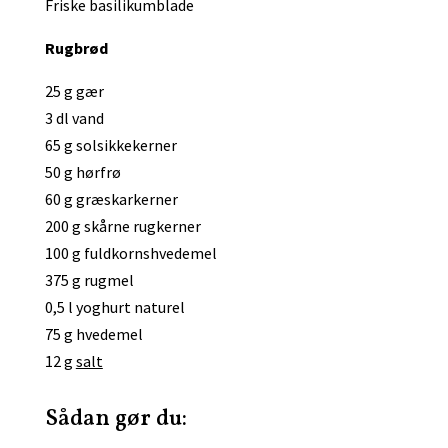
Friske basilikumblade
Rugbrød
25
g gær
3 dl vand
65 g solsikkekerner
50 g hørfrø
60 g græskarkerner
200 g skårne rugkerner
100
g fuldkornshvedemel
375 g rugmel
0,5 l yoghurt naturel
75 g hvedemel
12 g
salt
Sådan gør du: