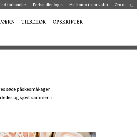
Find forhandler
Forhandler login
Min konto (til private)
Om os
KVÆRN
TILBEHØR
OPSKRIFTER
bages søde påskesmåkager
erledes og sjovt sammen i