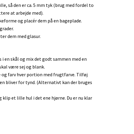
lle, så den er ca. 5 mm tyk (brug med fordel to
ttere at arbejde med).
åskeforme og placér dem på en bageplade.
grader.
nter dem med glasur.
 i en skål og mix det godt sammen med en
skal være sej og blank.
le og farv hver portion med frugtfarve. Tilføj
en bliver for tynd. (Alternativt kan der bruges
lip et lille hul i det ene hjørne. Du er nu klar