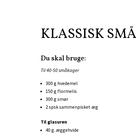
KLASSISK SM
Du skal bruge:
Til 40-50 småkager
300 g hvedemel
150 g flormelis
300 g smør
2 spsk sammenpisket æg
Til glasuren
40 g. æggehvide