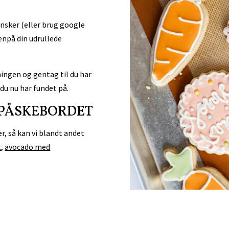
nsker (eller brug google
venpå din udrullede
ningen og gentag til du har
 du nu har fundet på.
 PÅSKEBORDET
r, så kan vi blandt andet
t
,
avocado med