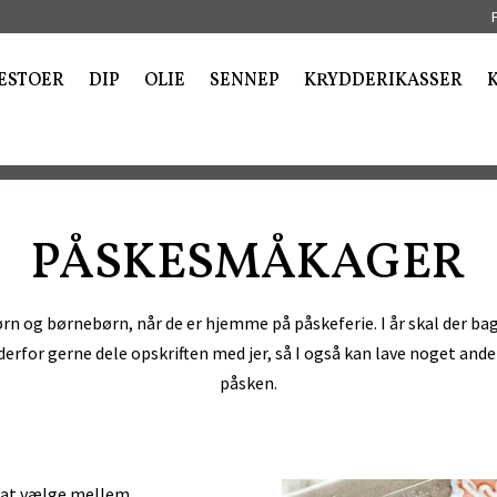
ESTOER
DIP
OLIE
SENNEP
KRYDDERIKASSER
PÅSKESMÅKAGER
ørn og børnebørn, når de er hjemme på påskeferie. I år skal der 
 derfor gerne dele opskriften med jer, så I også kan lave noget and
påsken.
et at vælge mellem.