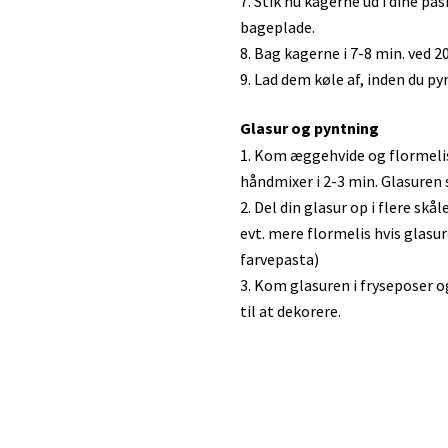
Stik nu kagerne ud i dine p
bageplade.
Bag kagerne i 7-8 min. ved 20
Lad dem køle af, inden du p
Glasur og pyntning
Kom æggehvide og flormelis
håndmixer i 2-3 min. Glasuren 
Del din glasur op i flere skå
evt. mere flormelis hvis glasur
farvepasta)
Kom glasuren i fryseposer og k
til at dekorere.