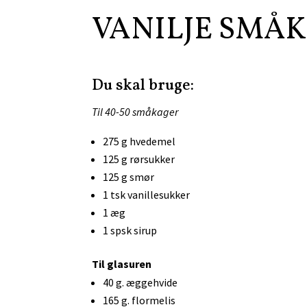
VANILJE SMÅ
Du skal bruge:
Til 40-50 småkager
275 g hvedemel
125 g rørsukker
125 g smør
1 tsk
vanillesukker
1 æg
1 spsk sirup
Til glasuren
40 g. æggehvide
165 g. flormelis