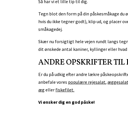
Så har vi et lille tip til dig.
Tegn blot den form på din påskesmåkage du ø
hvis du ikke tegner godt), klip ud, og placer o
småkagedej.
Skær nu forsigtigt hele vejen rundt langs teg
dit ønskede antal kaniner, kyllinger eller hvad
ANDRE OPSKRIFTER TIL
Er du på udkig efter andre lækre påskeopskrifte
anbefale vores
populære rejesalat
,
æggesala
æg
eller
fiskefilet.
Vi ønsker dig en god påske!