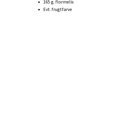
165 g. flormelis
Evt. frugtfarve