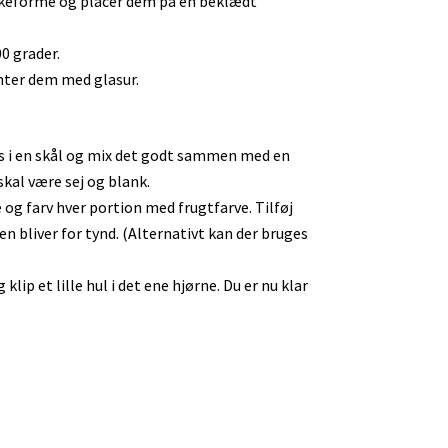
åskeforme og placér dem på en beklædt
0 grader.
ynter dem med glasur.
 i en skål og mix det godt sammen med en
skal være sej og blank.
le og farv hver portion med frugtfarve. Tilføj
en bliver for tynd. (Alternativt kan der bruges
lip et lille hul i det ene hjørne. Du er nu klar