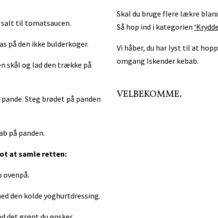
Skal du bruge flere lækre blan
g salt til tomatsaucen.
Så hop ind i kategorien
‘Krydde
s på den ikke bulderkoger.
Vi håber, du har lyst til at ho
omgang Iskender kebab.
en skål og lad den trække på
VELBEKOMME.
 pande. Steg brødet på panden
ab på panden.
ot at samle retten:
b ovenpå.
ed den kolde yoghurtdressing.
ed det grønt du ønsker.