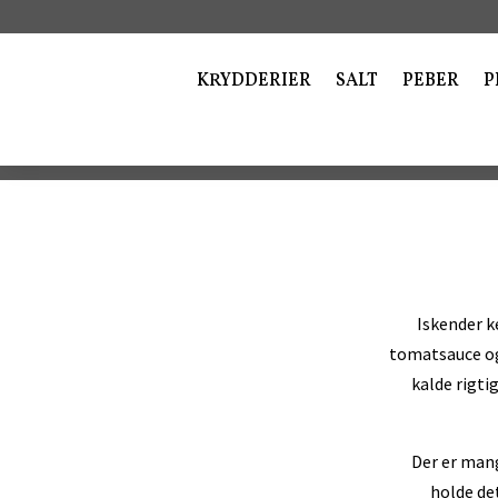
KRYDDERIER
SALT
PEBER
P
Iskender k
tomatsauce og 
kalde rigt
Der er mang
holde de