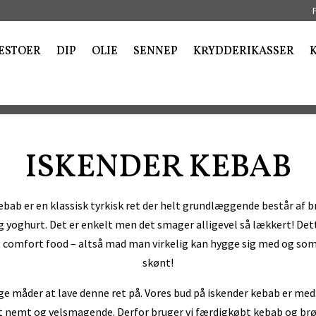
ESTOER
DIP
OLIE
SENNEP
KRYDDERIKASSER
ISKENDER KEBAB
ebab er en klassisk tyrkisk ret der helt grundlæggende består af b
yoghurt. Det er enkelt men det smager alligevel så lækkert! Dette
ig comfort food – altså mad man virkelig kan hygge sig med og so
skønt!
e måder at lave denne ret på. Vores bud på iskender kebab er med
t nemt og velsmagende. Derfor bruger vi færdigkøbt kebab og brø