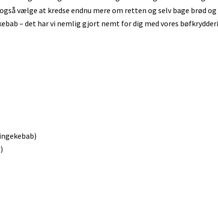
 også vælge at kredse endnu mere om retten og selv bage brød og
kebab – det har vi nemlig gjort nemt for dig med vores
bøf
krydderi
llingekebab)
)