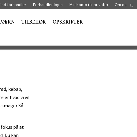
Find forhandler
Forhandler login
Min konto (til private)
Om os
KVÆRN
TILBEHØR
OPSKRIFTER
rød, kebab,
 er hvad vi vil
m smager SÅ
 fokus på at
d. Du kan