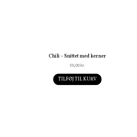
Chili – Snittet med kerner
50,00
kr.
TILFØJ TIL KURV