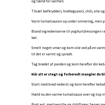
og tænd for varmen.
Tilsæt bøfkrydderi, hvidløgsaioli, chili, olie o
Varm tomatsaucen op under omrøring, men pa
Bland ingredienserne til yoghurtdressingen i 
køl.
Smelt noget smør og kom olie ved på en varm
til det er varmt og sprødt.
Tag brødet af panden og kom herefter din keb
Når alt er stegt og forberedt mangler du bl
Start med brød nederst og kom herefter keba
Hæld nu den varme tomatsauce over og top m
Pynt evt. med persille og chiliflager. Server m