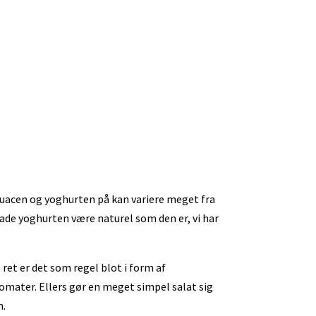
acen og yoghurten på kan variere meget fra
l lade yoghurten være naturel som den er, vi har
e ret er det som regel blot i form af
omater. Ellers gør en meget simpel salat sig
n.