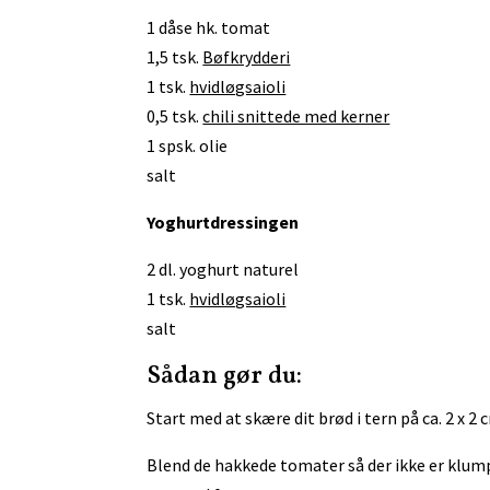
1 dåse hk. tomat
1,5 tsk.
Bøfkrydderi
1 tsk.
hvidløgsaioli
0,5 tsk.
chili snittede med kerner
1 spsk. olie
salt
Yoghurtdressingen
2 dl. yoghurt naturel
1 tsk.
hvidløgsaioli
salt
Sådan gør du:
Start med at skære dit brød i tern på ca. 2 x 2 
Blend de hakkede tomater så der ikke er klump