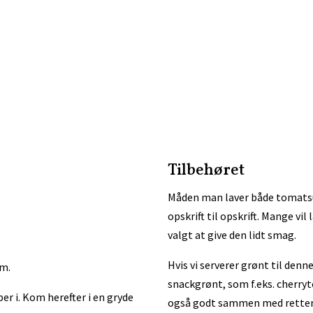
Tilbehøret
Måden man laver både tomatsu
opskrift til opskrift. Mange vi
valgt at give den lidt smag.
Hvis vi serverer grønt til denn
cm.
snackgrønt, som f.eks. cherryt
er i. Kom herefter i en gryde
også godt sammen med rette