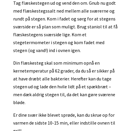
Tag flæskestegen ud og vend den om. Gnub nu godt
med flæskestegssalt ned mellem alle sværerne og
rundt på stegen. Kom i fadet og sørg for at stegens
sværside er så plan som muligt. Brug staniol til at få
flæskestegens sværside lige. Kom et
stegetermometer i stegen og kom fadet med
stegen (og vand!) ind i ovnen igen.
Din flæskesteg skal som minimum opnå en
kernetemperatur på 62 grader, da du så er sikker på
at have dræbt alle bakterier. Herefter kan du tage
stegen ud og lade den hvile lidt på et spækbræt –
men dæk aldrig stegen til, da det kan gøre sværene
bløde.
Er dine svær ikke blevet sprøde, kan du skrue op for
varmen de sidste 10-15 min, eller indstille ovnen til
grill.