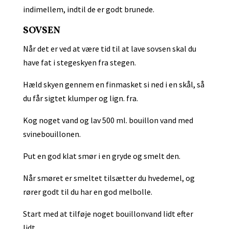
indimellem, indtil de er godt brunede.
SOVSEN
Når det er ved at være tid til at lave sovsen skal du
have fat i stegeskyen fra stegen.
Hæld skyen gennem en finmasket si ned i en skål, så
du får sigtet klumper og lign. fra.
Kog noget vand og lav 500 ml. bouillon vand med
svinebouillonen.
Put en god klat smør i en gryde og smelt den.
Når smøret er smeltet tilsætter du hvedemel, og
rører godt til du har en god melbolle.
Start med at tilføje noget bouillonvand lidt efter
lidt.