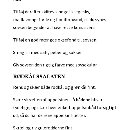
Tilføj derefter skiftevis noget stegesky,
madlavningsfløde og bouillonvand, til du synes
sovsen begynder at have rette konsistens.
Tilføj en god mængde oksefond til sovsen.
Smag til med salt, peber og sukker.
Giv sovsen den rigtig farve med sovsekulør.
RØDKÅLSSALATEN
Rens og skær både rødkål og grønkål fint.
Skær skrællen af appelsinen så bådene bliver
tydelige, og skær hver enkelt appelsinbåd forsigtigt
ud, så du har de rene appelsinfiletter.
Skræl og riv gulerødderne fint.