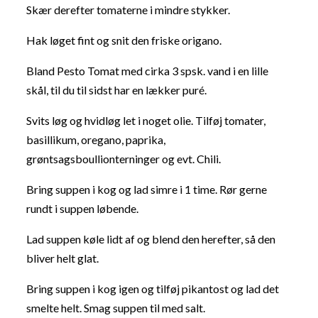
Skær derefter tomaterne i mindre stykker.
Hak løget fint og snit den friske origano.
Bland Pesto Tomat med cirka 3 spsk. vand i en lille
skål, til du til sidst har en lækker puré.
Svits løg og hvidløg let i noget olie. Tilføj tomater,
basillikum, oregano, paprika,
grøntsagsboullionterninger og evt. Chili.
Bring suppen i kog og lad simre i 1 time. Rør gerne
rundt i suppen løbende.
Lad suppen køle lidt af og blend den herefter, så den
bliver helt glat.
Bring suppen i kog igen og tilføj pikantost og lad det
smelte helt. Smag suppen til med salt.