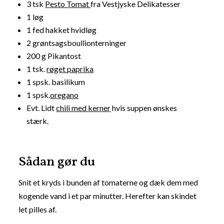
3 tsk
Pesto Tomat
fra Vestjyske Delikatesser
1 løg
1 fed hakket hvidløg
2 grøntsagsboullionterninger
200 g Pikantost
1 tsk.
røget paprika
1 spsk. basilikum
1 spsk.
oregano
Evt. Lidt
chili med kerner
hvis suppen ønskes
stærk.
Sådan gør du
Snit et kryds i bunden af tomaterne og dæk dem med
kogende vand i et par minutter. Herefter kan skindet
let pilles af.