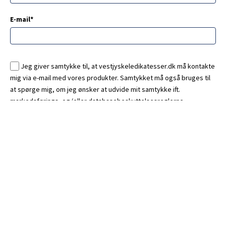
E-mail*
Jeg giver samtykke til, at vestjyskeledikatesser.dk må kontakte
mig via e-mail med vores produkter. Samtykket må også bruges til
at spørge mig, om jeg ønsker at udvide mit samtykke ift.
markedsførings- og/eller databasebeskyttelsesreglerne.
Tilbagekald dit samtykke ved at klikke på linket nederst i vores
nyhedsbreve. Se vores
persondatapolitik her
*
Tilmeld dig her
Tak for din tilmelding!
0