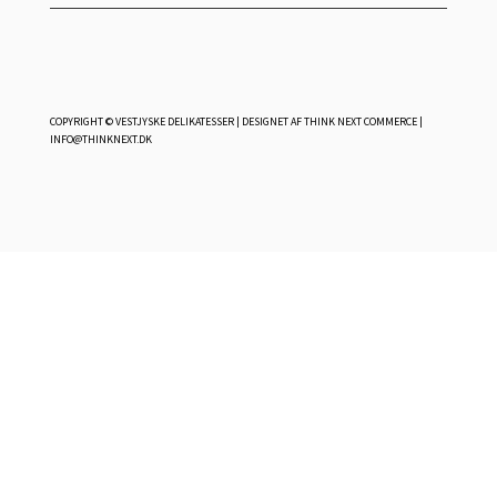
COPYRIGHT © VESTJYSKE DELIKATESSER | DESIGNET AF
THINK NEXT COMMERCE
|
INFO@THINKNEXT.DK