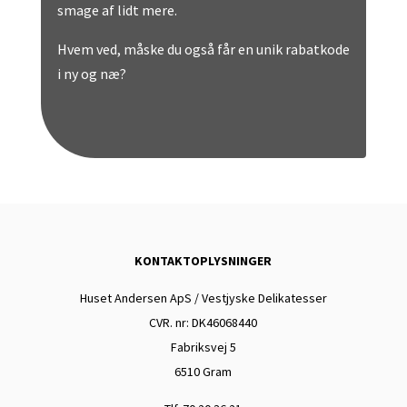
smage af lidt mere.
Hvem ved, måske du også får en unik rabatkode
i ny og næ?
KONTAKTOPLYSNINGER
Huset Andersen ApS / Vestjyske Delikatesser
CVR. nr: DK
46068440
Fabriksvej 5
6510 Gram