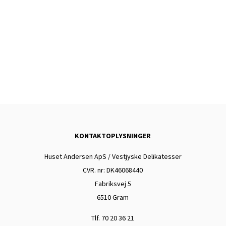
FYR & FLAMME
50,00
kr.
TILFØJ TIL KURV
TILFØJ TIL KURV
TILFØJ TIL KURV
KONTAKTOPLYSNINGER
Huset Andersen ApS / Vestjyske Delikatesser
CVR. nr: DK
46068440
Fabriksvej 5
6510 Gram
Tlf. 70 20 36 21