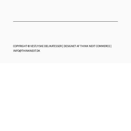
COPYRIGHT © VESTJYSKE DELIKATESSER | DESIGNET AF
THINK NEXT COMMERCE
|
INFO@THINKNEXT.DK
0
0
Kurv
Din kurv er tom
TILBAGE TIL SHOPPEN