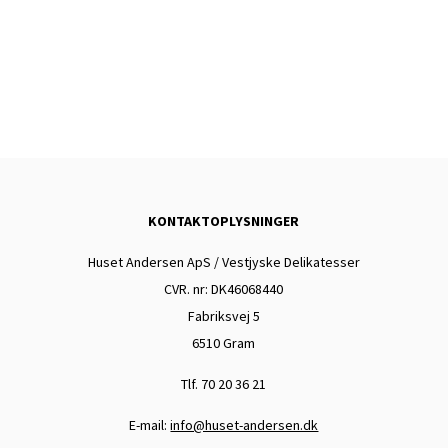
TILFØJ TIL KURV
TILFØJ TIL KURV
TILFØJ TIL KURV
KONTAKTOPLYSNINGER
Huset Andersen ApS / Vestjyske Delikatesser
CVR. nr: DK
46068440
Fabriksvej 5
6510 Gram
Tlf. 70 20 36 21
E-mail:
info@huset-andersen.dk